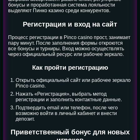
бонусы и проработанная система лояльности
выделяют Пинко казино среди конкурентов.
Регистрация и вход на сайт
Процесс регистрации в Pinco casino прост, занимает
пару минут. После заполнения формы откроются
все бонусы и турниры. Вход можно осуществлять
через официальный ресурс или рабочее зеркало.
Как пройти регистрацию
Открыть официальный сайт или рабочее зеркало
Pinco casino.
Нажать «Регистрация», выбрать метод
регистрации и заполнить контактные данные.
Подтвердить email или телефон, после чего
возможно войти в личный кабинет и внести
депозит.
Приветственный бонус для новых