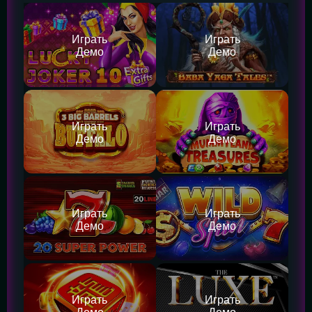
Играть
Играть
Демо
Демо
Играть
Играть
Демо
Демо
Играть
Играть
Демо
Демо
Играть
Играть