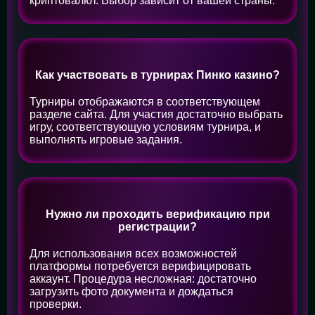
криптовалют. Выбор зависит от вашей страны.
Как участвовать в турнирах Пинко казино?
Турниры отображаются в соответствующем
разделе сайта. Для участия достаточно выбрать
игру, соответствующую условиям турнира, и
выполнять игровые задания.
Нужно ли проходить верификацию при
регистрации?
Для использования всех возможностей
платформы потребуется верифицировать
аккаунт. Процедура несложная: достаточно
загрузить фото документа и дождаться
проверки.