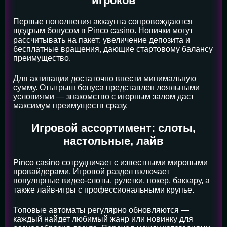
игроков
Первые пополнения аккаунта сопровождаются
щедрым бонусом в Pinco casino. Новички могут
рассчитывать на пакет: увеличение депозита и
бесплатные вращения, дающие стартовому балансу
преимущество.
Для активации достаточно внести минимальную
сумму. Отыгрыш бонуса представлен лояльными
условиями — знакомство с игорным залом даст
максимум преимуществ сразу.
Игровой ассортимент: слоты,
настольные, лайв
Pinco casino сотрудничает с известными мировыми
провайдерами. Игровой раздел включает
популярные видео-слоты, рулетки, покер, баккару, а
также лайв-игры с профессиональными крупье.
Топовые автоматы регулярно обновляются —
каждый найдет любимый жанр или новинку для