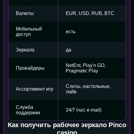
Валюты
EUR, USD, RUB, BTC
Мобильный
есть
доступ
Зеркала
да
NetEnt, Play'n GO,
Провайдеры
Pragmatic Play
Слоты, настольные,
Ассортимент игр
лайв
Служба
24/7 (чат, e-mail)
поддержки
Как получить рабочее зеркало Pinco
casino