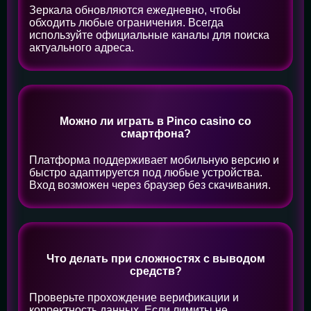
Зеркала обновляются ежедневно, чтобы
обходить любые ограничения. Всегда
используйте официальные каналы для поиска
актуального адреса.
Можно ли играть в Pinco casino со
смартфона?
Платформа поддерживает мобильную версию и
быстро адаптируется под любые устройства.
Вход возможен через браузер без скачивания.
Что делать при сложностях с выводом
средств?
Проверьте прохождение верификации и
корректность данных. Если лимиты не